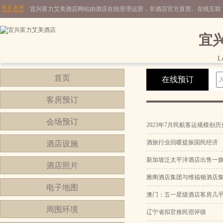
宜兴富力艾美酒店网站由酒店在线管理运营，非酒店官方直营。在线互联
宜
L
首页
在线预订
客房预订
会场预订
2023年7月民航客运规模创
酒旅行业回暖提振国民经济
酒店设施
新加坡泛太平洋酒店出售一
酒店照片
雅阁酒店集团与维福顿酒店
电子地图
澳门：五一星级酒店客房几
周围环境
辽宁省拟官推民宿评级