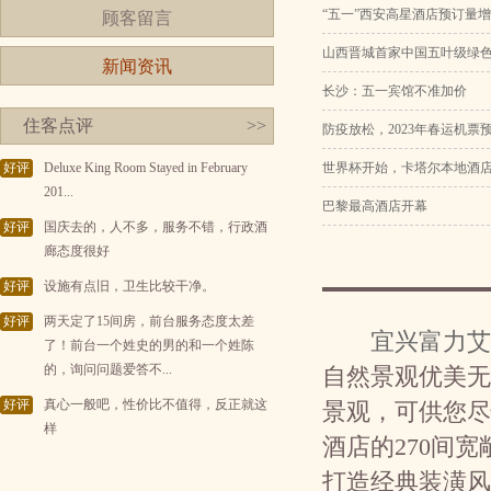
“五一”西安高星酒店预订量增
顾客留言
山西晋城首家中国五叶级绿
新闻资讯
长沙：五一宾馆不准加价
住客点评
>>
防疫放松，2023年春运机
好评
Deluxe King Room Stayed in February
世界杯开始，卡塔尔本地酒店
201...
巴黎最高酒店开幕
好评
国庆去的，人不多，服务不错，行政酒
廊态度很好
好评
设施有点旧，卫生比较干净。
好评
两天定了15间房，前台服务态度太差
宜兴富力艾
了！前台一个姓史的男的和一个姓陈
的，询问问题爱答不...
自然景观优美无
好评
真心一般吧，性价比不值得，反正就这
景观，可供您尽
样
酒店的270间
打造经典装潢风